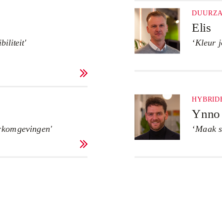
DUURZ
Elis
iliteit'
‘Kleur 

HYBRID
Ynn
rkomgevingen'
‘Maak s
