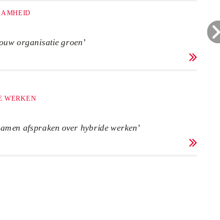
AAMHEID
jouw organisatie groen’

E WERKEN
o
amen afspraken over hybride werken’
