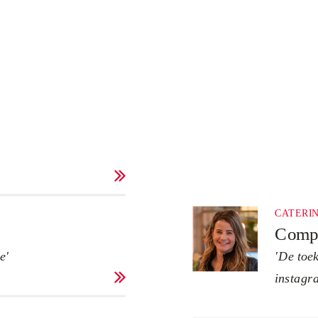

CATERI
Comp
e'
'De toe

instagr