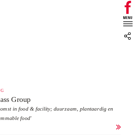
NG
ass Group
komst in food & facility; duurzaam, plantaardig en
ammable food'
