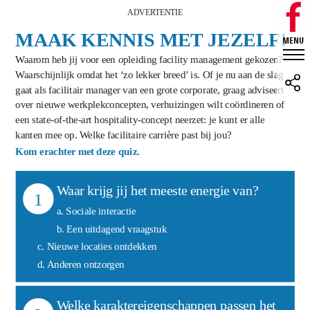
ADVERTENTIE
MAAK KENNIS MET JEZELF!
Waarom heb jij voor een opleiding facility management gekozen?
Waarschijnlijk omdat het ‘zo lekker breed’ is. Of je nu aan de slag
gaat als facilitair manager van een grote corporate, graag adviseert
over nieuwe werkplekconcepten, verhuizingen wilt coördineren of
een state-of-the-art hospitality-concept neerzet: je kunt er alle
kanten mee op. Welke facilitaire carrière past bij jou?
Kom erachter met deze quiz.
Waar krijg jij het meeste energie van?
1
a. Sociale interactie
b. Een uitdagend vraagstuk
c. Nieuwe locaties ontdekken
d. Anderen ontzorgen
Welke karaktereigenschappen passen het