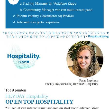
a. Facility Manager bij Vodafone Ziggo
b. Community Manager van een multi-tenant pand
c. Interim Facility Coördinator bij ProRail
d. Adviseur van grote corporates
Fenna Lepelaars
Facility Professional bij
HEYDAY Hospitality
Tot 9 punten
HEYDAY Hospitality
OP EN TOP HOSPITALITY
“Jij geniet van interactie met anderen en staat voor iedereen klaar.