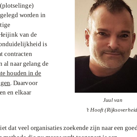
(plotselinge)
stgelegd worden in
tige
Heijink
van de
onduidelijkheid is
at contracten
 al naar gelang de
te houden in de
ngen
. Daarvoor
en en elkaar
Juul van
’t Hooft (Rijksoverhei
et dat veel organisaties zoekende zijn naar een goe