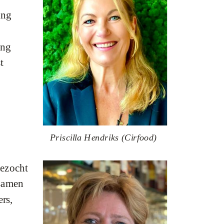
ing
ing
t
Priscilla Hendriks (Cirfood)
gezocht
 samen
rs,