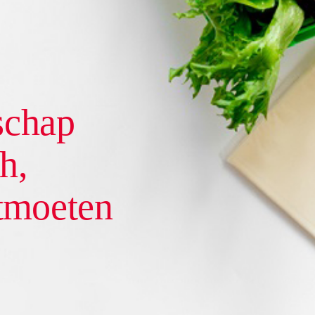
schap
h,
tmoeten