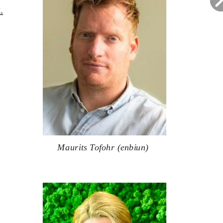
t
.
Maurits Tofohr (enbiun)