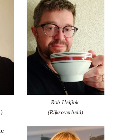
Rob Heijink
d)
(Rijksoverheid)
de