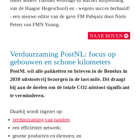
onder andere Thomas Wissingh en Rachel Kuijlenburg
van de Haagse Hogeschool) en - wegens succes herhaald!
- een nieuwe editie van de gave FM Pubquiz door Niels
Peters van FMN Young.
NAAR BOVEN

...
Verduurzaming PostNL: focus op
gebouwen en schone kilometers
PostNL wil alle pakketten en brieven in de Benelux in
2030 uitstootvrij bezorgen in de last-mile. Dit draagt
bij aan de doelen om de totale CO2-uitstoot significant
te verminderen.
Daarbij wordt ingezet op:
verduurzaming van panden
;
een efficiënter netwerk;
groene producten en diensten; en