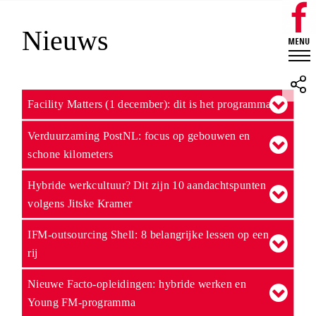
Nieuws
Facility Matters (1 december): dit is het programma
Verduurzaming PostNL: focus op gebouwen en
schone kilometers
Hybride werkcultuur? Dit zijn 10 aandachtspunten
volgens Jitske Kramer
IFM-outsourcing Shell: 8 belangrijke lessen op een
rij
Nieuwe Facto-opleidingen: hybride werken en
Young FM-programma