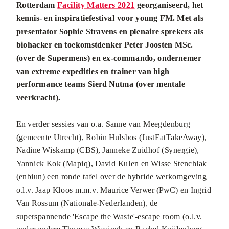
Rotterdam
Facility Matters 2021
georganiseerd, het
kennis- en inspiratiefestival voor young FM. Met als
presentator Sophie Stravens en plenaire sprekers als
biohacker en toekomstdenker Peter Joosten MSc.
(over de Supermens) en ex-commando, ondernemer
van extreme expedities en trainer van high
performance teams Sierd Nutma (over mentale
veerkracht).
En verder sessies van o.a. Sanne van Meegdenburg
(gemeente Utrecht), Robin Hulsbos (JustEatTakeAway),
Nadine Wiskamp (CBS), Janneke Zuidhof (Synergie),
Yannick Kok (Mapiq), David Kulen en Wisse Stenchlak
(enbiun) een ronde tafel over de hybride werkomgeving
o.l.v. Jaap Kloos m.m.v. Maurice Verwer (PwC) en Ingrid
Van Rossum (Nationale-Nederlanden), de
superspannende 'Escape the Waste'-escape room (o.l.v.