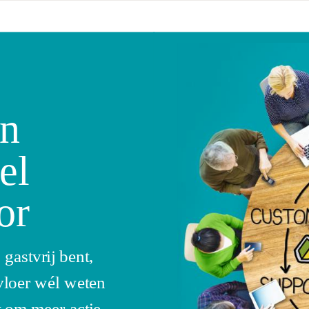
en
el
or
 gastvrij bent,
loer wél weten
t om meer actie