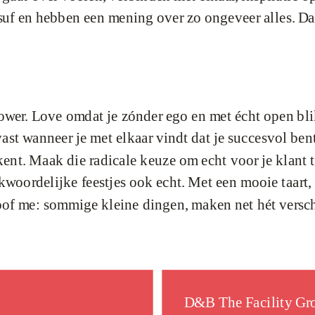
uf en hebben een mening over zo ongeveer alles. Dat 
ower. Love omdat je zónder ego en met écht open bli
ast wanneer je met elkaar vindt dat je succesvol bent
ekent. Maak die radicale keuze om echt voor je klant 
ekwoordelijke feestjes ook echt. Met een mooie taar
f me: sommige kleine dingen, maken net hét verschil
D&B The Facility Gr