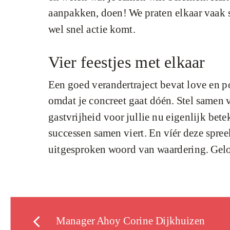
aanpakken, doen! We praten elkaar vaak s
wel snel actie komt.
Vier feestjes met elkaar
Een goed verandertraject bevat love en p
omdat je concreet gaat dóén. Stel samen v
gastvrijheid voor jullie nu eigenlijk bet
successen samen viert. En víér deze spre
uitgesproken woord van waardering. Geloo
Manager Ahoy Corine Dijkhuizen