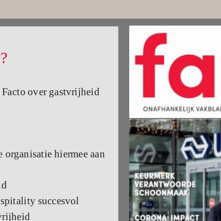
y?
 Facto over gastvrijheid
e organisatie hiermee aan
id
spitality succesvol
vrijheid