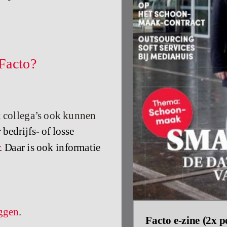
 Facto?
at collega’s ook kunnen
edrijfs- of losse
.
Daar is ook informatie
oggen
.
Facto e-zine (2x 