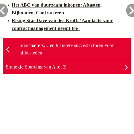
Het ABC van duurzaam inkopen: Aftasten,
Bijhouden, Contracteren
Rising Star Dave van der Kroft: ‘Aandacht voor
contractmanagement neemt toe’
Size matters… en 9 andere succesfactoren voor
uitbesteden
Strategic Sourcing van A tot Z