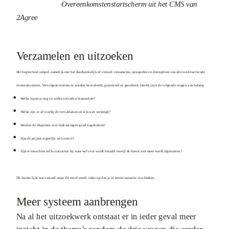
Overeenkomstenstartscherm uit het CMS van
2Agree
Verzamelen en uitzoeken
Het begint heel simpel, namelijk met het daadwerkelijk of virtueel verzamelen, opstapelen en doorspitten van alle rondzwervende
overeenkomsten. Vervolgens moeten ze worden beoordeeld, gesorteerd en geordend. Daarbij zijn de volgende vragen van belang:
Welke lopen er nog en welke vervallen binnenkort?
Welke zijn er al voorbij de vervaldatum en zijn niet verlengd?
Worden de afspraken over indexeringen goed nagekomen?
Zijn de prijzen eigenlijk wel correct?
Zijn er misschien zelfs contracten bij waar wel voor wordt betaald terwijl de dienst niet meer wordt afgenomen?
Dit laatste lijkt wat vreemd, maar dit euvel treedt vaker op dan je in eerste instantie zou denken.
Meer systeem aanbrengen
Na al het uitzoekwerk ontstaat er in ieder geval meer