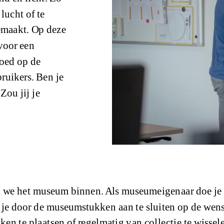
lucht of te
emaakt. Op deze
 voor een
loed op de
ruikers. Ben je
Zou jij je
n we het museum binnen. Als museumeigenaar doe je 
 je door de museumstukken aan te sluiten op de wen
n te plaatsen of regelmatig van collectie te wissel