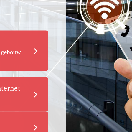
’ gebouw
nternet