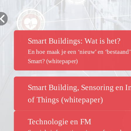
Smart Buildings: Wat is het?
En hoe maak je een ‘nieuw’ en ‘bestaand
Smart? (whitepaper)
Smart Building, Sensoring en I
of Things (whitepaper)
Technologie en FM