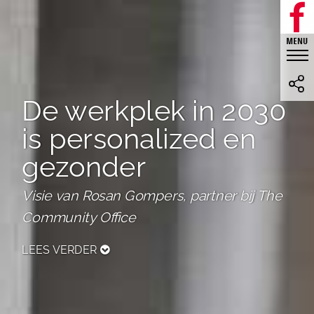
De werkplek in 2030
is personalized en
gezonder
Visie van Rosan Gompers, partner bij The
Community Office
LEES VERDER
