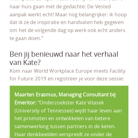
naar huis gaan met de gedachte: De Vested
aanpak werkt echt! Maar nog belangrijker: ik hoop
dat ik ze de inspiratie en handvaten heb gegeven
om het de volgende dag op werk ook echt anders
te gaan doen.”
Ben jij benieuwd naar het verhaal
van Kate?
Kom naar World Workplace Europe meets Facility
for Future 2019 en registreer je voor deze sessie:
Maarten Erasmus, Managing Consultant bij
Emeritor:
“Onderzoekster Kate Vitasek
(University of Tennessee) wijdt haar leven aan
het promoten en ontwikkelen van betere
samenwerking tussen partners in de keten.
Haar denkbeelden verspreidt ze onder de