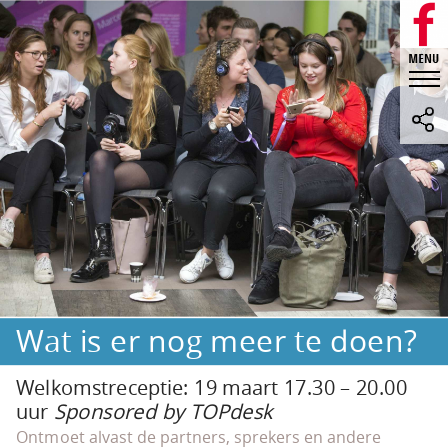
Wat is er nog meer te doen?
Welkomstreceptie: 19 maart 17.30 – 20.00
uur
Sponsored by TOPdesk
Ontmoet alvast de partners, sprekers en andere