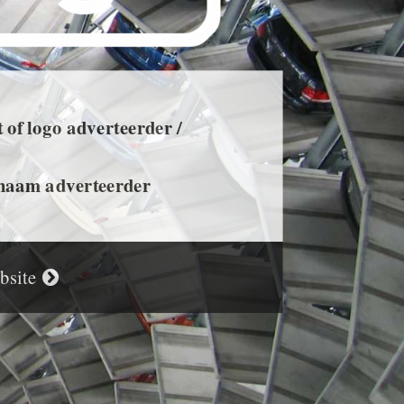
 of logo adverteerder /
f naam adverteerder
ebsite
