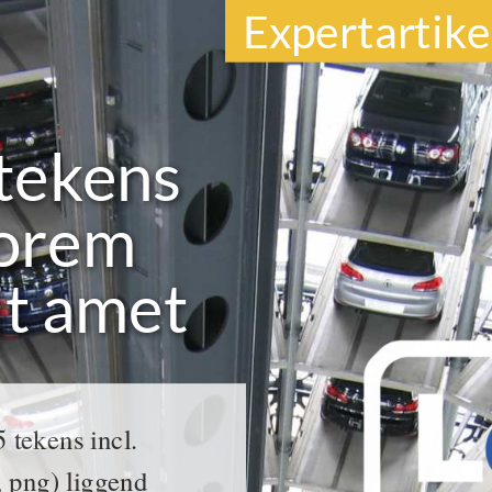
Expertartikel
 tekens
 lorem
it amet
tekens incl.
, png) liggend