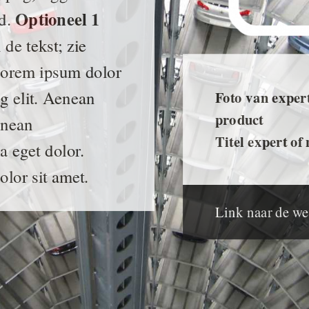
Optioneel 1
ed.
de tekst; zie
 Lorem ipsum dolor
ng elit. Aenean
Foto van expert
product
enean
Titel expert o
 eget dolor.
lor sit amet.
Link naar de w