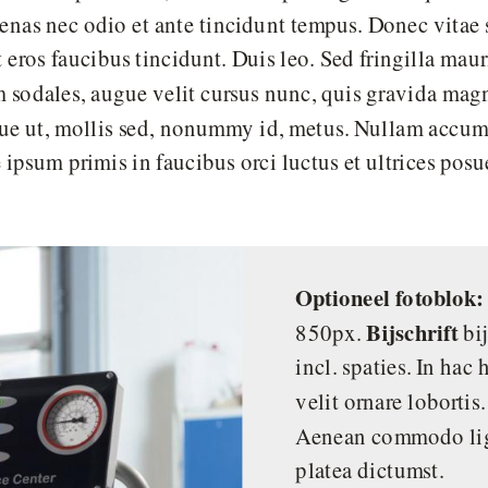
cenas nec odio et ante tincidunt tempus. Donec vitae 
 eros faucibus tincidunt. Duis leo. Sed fringilla maur
sodales, augue velit cursus nunc, quis gravida magn
ue ut, mollis sed, nonummy id, metus. Nullam accumsa
e ipsum primis in faucibus orci luctus et ultrices posu
Optioneel fotoblok: 
Bijschrift
850px.
bij
incl. spaties. In hac
velit ornare lobortis.
Aenean commodo lig
platea dictumst.