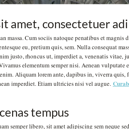
t amet, consectetuer adip
n massa. Cum sociis natoque penatibus et magnis dis
lentesque eu, pretium quis, sem. Nulla consequat mass
 enim justo, rhoncus ut, imperdiet a, venenatis vitae, 
. Vivamus elementum semper nisi. Aenean vulputate el
 enim. Aliquam lorem ante, dapibus in, viverra quis, fe
Curabi
ean imperdiet. Etiam ultricies nisi vel augue.
ecenas tempus
am semper libero, sit amet adipiscing sem neque se