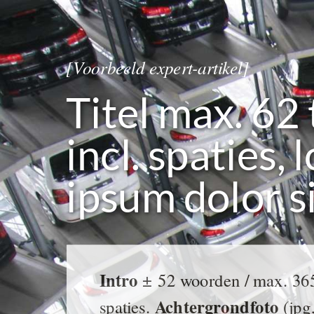
[Voorbeeld expert-artikel]
Titel max. 62
incl. spaties,
ipsum dolor s
Intro
± 52 woorden / max. 365 
Achtergrondfoto
spaties.
(jpg