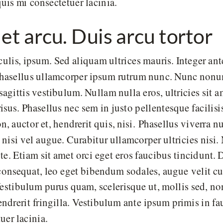
quis mi consectetuer lacinia.
et arcu. Duis arcu tortor
culis, ipsum. Sed aliquam ultrices mauris. Integer an
. Phasellus ullamcorper ipsum rutrum nunc. Nunc no
l sagittis vestibulum. Nullam nulla eros, ultricies sit
isus. Phasellus nec sem in justo pellentesque facilis
, auctor et, hendrerit quis, nisi. Phasellus viverra n
 nisi vel augue. Curabitur ullamcorper ultricies nisi
e. Etiam sit amet orci eget eros faucibus tincidunt. D
consequat, leo eget bibendum sodales, augue velit c
 Vestibulum purus quam, scelerisque ut, mollis sed,
endrerit fringilla. Vestibulum ante ipsum primis in fa
uer lacinia.