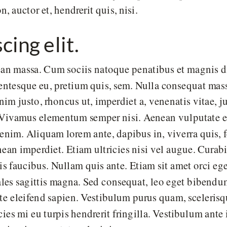
, auctor et, hendrerit quis, nisi.
ing elit.
n massa. Cum sociis natoque penatibus et magnis dis
lentesque eu, pretium quis, sem. Nulla consequat mass
 enim justo, rhoncus ut, imperdiet a, venenatis vitae, 
. Vivamus elementum semper nisi. Aenean vulputate el
 enim. Aliquam lorem ante, dapibus in, viverra quis, fe
ean imperdiet. Etiam ultricies nisi vel augue. Curabi
s faucibus. Nullam quis ante. Etiam sit amet orci ege
ales sagittis magna. Sed consequat, leo eget bibendu
te eleifend sapien. Vestibulum purus quam, scelerisq
es mi eu turpis hendrerit fringilla. Vestibulum ante 