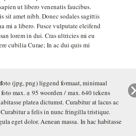
sapien ut libero venenatis faucibus.
is sit amet nibh. Donec sodales sagittis
a mi a libero. Fusce vulputate eleifend
n lorem in dui. Cras ultricies mi eu
ere cubilia Curae; In ac dui quis mi
f
oto (jpg, png) liggend formaat, minimaal
 foto max. ± 95 woorden / max. 640 tekens
 habitasse platea dictumst. Curabitur at lacus ac
 Curabitur a felis in nunc fringilla tristique.
ula eget dolor. Aenean massa.
In hac habitasse