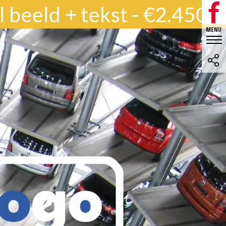
 beeld + tekst - €2.450,-